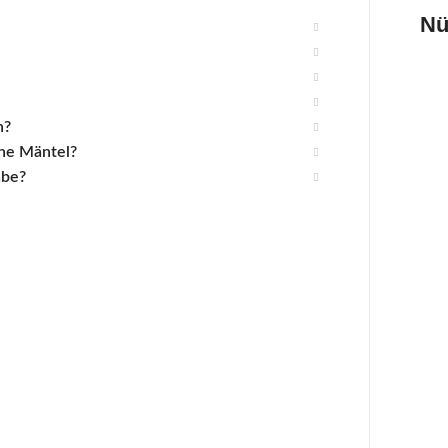
Nü
n?
ine Mäntel?
abe?