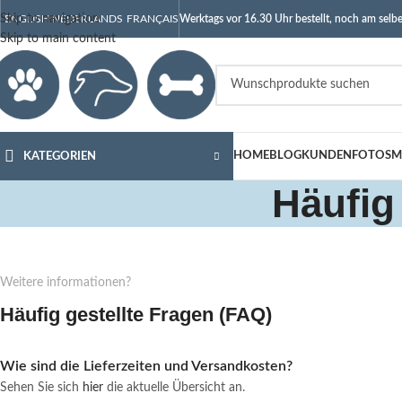
Skip to navigation
ENGLISH
NEDERLANDS
FRANÇAIS
Werktags vor 16.30 Uhr bestellt, noch am selbe
Skip to main content
HOME
BLOG
KUNDENFOTOS
M
KATEGORIEN
Häufig
Weitere informationen?
Häufig gestellte Fragen (FAQ)
Wie sind die Lieferzeiten und Versandkosten?
Sehen Sie sich
hier
die aktuelle Übersicht an.