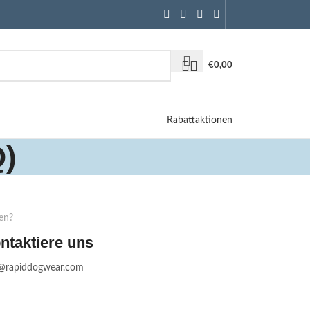
€
0,00
Rabattaktionen
Q)
en?
ntaktiere uns
o@rapiddogwear.com