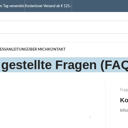
n Tag versendet.
Kostenloser Versand ab € 125,-
ESSANLEITUNG
ÜBER MICH
KONTAKT
 gestellte Fragen (FA
Frag
Ko
inf