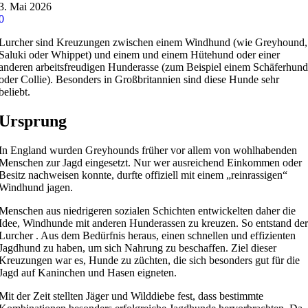
3. Mai 2026
0
Lurcher sind Kreuzungen zwischen einem Windhund (wie Greyhound,
Saluki oder Whippet) und einem und einem Hütehund oder einer
anderen arbeitsfreudigen Hunderasse (zum Beispiel einem Schäferhund
oder Collie). Besonders in Großbritannien sind diese Hunde sehr
beliebt.
Ursprung
In England wurden Greyhounds früher vor allem von wohlhabenden
Menschen zur Jagd eingesetzt. Nur wer ausreichend Einkommen oder
Besitz nachweisen konnte, durfte offiziell mit einem „reinrassigen“
Windhund jagen.
Menschen aus niedrigeren sozialen Schichten entwickelten daher die
Idee, Windhunde mit anderen Hunderassen zu kreuzen. So entstand der
Lurcher . Aus dem Bedürfnis heraus, einen schnellen und effizienten
Jagdhund zu haben, um sich Nahrung zu beschaffen. Ziel dieser
Kreuzungen war es, Hunde zu züchten, die sich besonders gut für die
Jagd auf Kaninchen und Hasen eigneten.
Mit der Zeit stellten Jäger und Wilddiebe fest, dass bestimmte