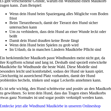
Es gibt verschiedene Gründe, warum ein Windhund einen Maulkorb
tragen kann. Zum Beispiel:
Wenn dein Hund beim Spaziergang alles Mögliche vom Boden
frisst
Beim Tierarztbesuch, damit der Tierarzt den Hund sicher
untersuchen kann
Um zu verhindern, dass dein Hund an einer Wunde leckt oder
beißt
Damit dein Hund draußen keine Beute fängt
Wenn dein Hund beim Spielen zu grob wird
Im Urlaub, da in manchen Ländern Maulkörbe Pflicht sind
Ein herkömmlicher Maulkorb passt Windhunden meist nicht gut, da
ihre Kopfform schmal und lang ist. Deshalb sind speziell entwickelte
Maulkörbe für Windhunde die beste Wahl. Diese Modelle sind
besonders leicht und komfortabel, sodass der Hund sie kaum spürt.
Gleichzeitig ist ausreichend Platz vorhanden, damit der Hund
problemlos hecheln, trinken und sogar Leckerlis annehmen kann.
Es ist sehr wichtig, den Hund schrittweise und positiv an den Maulkorb
zu gewöhnen. So lernt dein Hund, dass das Tragen eines Maulkorbs
etwas ganz Normales ist und sogar positiv verknüpft werden kann.
Entdecke jetzt alle Windhund Maulkörbe in unserem Onlineshop