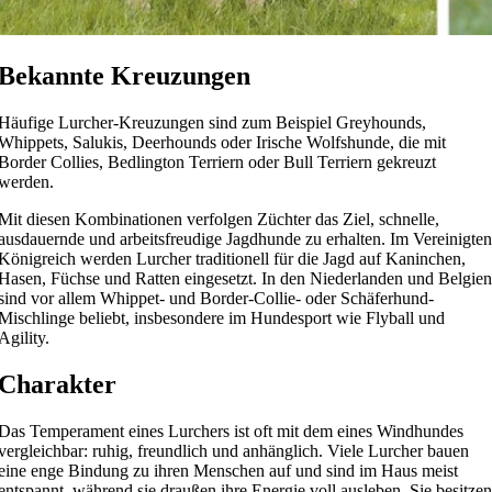
Bekannte Kreuzungen
Häufige Lurcher-Kreuzungen sind zum Beispiel Greyhounds,
Whippets, Salukis, Deerhounds oder Irische Wolfshunde, die mit
Border Collies, Bedlington Terriern oder Bull Terriern gekreuzt
werden.
Mit diesen Kombinationen verfolgen Züchter das Ziel, schnelle,
ausdauernde und arbeitsfreudige Jagdhunde zu erhalten. Im Vereinigten
Königreich werden Lurcher traditionell für die Jagd auf Kaninchen,
Hasen, Füchse und Ratten eingesetzt. In den Niederlanden und Belgien
sind vor allem Whippet- und Border-Collie- oder Schäferhund-
Mischlinge beliebt, insbesondere im Hundesport wie Flyball und
Agility.
Charakter
Das Temperament eines Lurchers ist oft mit dem eines Windhundes
vergleichbar: ruhig, freundlich und anhänglich. Viele Lurcher bauen
eine enge Bindung zu ihren Menschen auf und sind im Haus meist
entspannt, während sie draußen ihre Energie voll ausleben. Sie besitzen