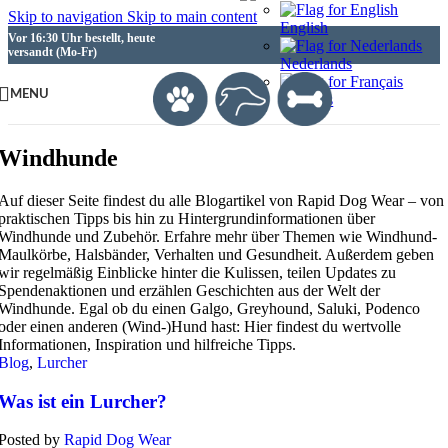
Skip to navigation
Skip to main content
English
Vor 16:30 Uhr bestellt, heute
versandt (Mo-Fr)
Nederlands
MENU
Français
Windhunde
Auf dieser Seite findest du alle Blogartikel von Rapid Dog Wear – von
praktischen Tipps bis hin zu Hintergrundinformationen über
Windhunde und Zubehör. Erfahre mehr über Themen wie Windhund-
Maulkörbe, Halsbänder, Verhalten und Gesundheit. Außerdem geben
wir regelmäßig Einblicke hinter die Kulissen, teilen Updates zu
Spendenaktionen und erzählen Geschichten aus der Welt der
Windhunde. Egal ob du einen Galgo, Greyhound, Saluki, Podenco
oder einen anderen (Wind-)Hund hast: Hier findest du wertvolle
Informationen, Inspiration und hilfreiche Tipps.
Blog
,
Lurcher
Was ist ein Lurcher?
Posted by
Rapid Dog Wear