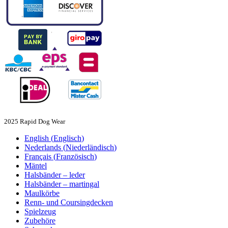
2025 Rapid Dog Wear
English
(
Englisch
)
Nederlands
(
Niederländisch
)
Français
(
Französisch
)
Mäntel
Halsbänder – leder
Halsbänder – martingal
Maulkörbe
Renn- und Coursingdecken
Spielzeug
Zubehöre