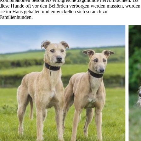
Kombinationen besonders erfolgreiche Jagdhunde hervorbrachten. Da
diese Hunde oft vor den Behörden verborgen werden mussten, wurden
sie im Haus gehalten und entwickelten sich so auch zu
Familienhunden.