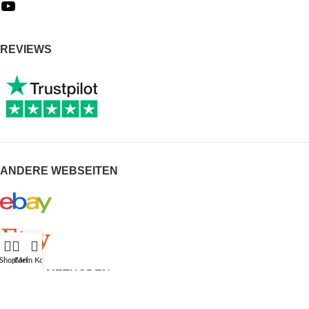
REVIEWS
ANDERE WEBSEITEN
Shop
Cart
Mein Konto
BEZAHLMETHODEN