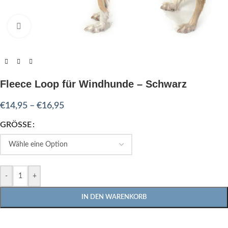
Click to enlarge
Fleece Loop für Windhunde – Schwarz
€
14,95
–
€
16,95
GRÖSSE
-
+
IN DEN WARENKORB