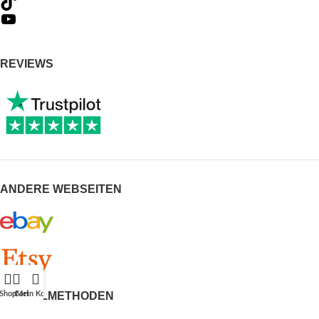
REVIEWS
ANDERE WEBSEITEN
BEZAHLMETHODEN
Shop
Cart
Mein Konto